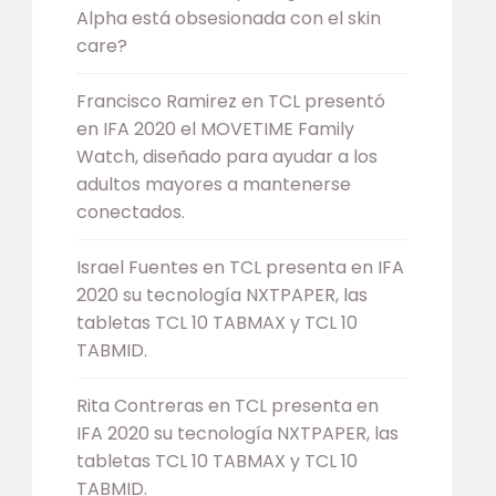
Alpha está obsesionada con el skin
care?
Francisco Ramirez
en
TCL presentó
en IFA 2020 el MOVETIME Family
Watch, diseñado para ayudar a los
adultos mayores a mantenerse
conectados.
Israel Fuentes
en
TCL presenta en IFA
2020 su tecnología NXTPAPER, las
tabletas TCL 10 TABMAX y TCL 10
TABMID.
Rita Contreras
en
TCL presenta en
IFA 2020 su tecnología NXTPAPER, las
tabletas TCL 10 TABMAX y TCL 10
TABMID.