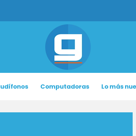
udífonos
Computadoras
Lo más nu