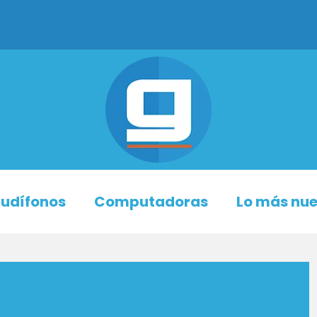
udífonos
Computadoras
Lo más nu