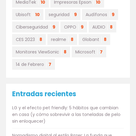
MediaTek
10
Impresoras Epson
10
Ubisoft
10
seguridad
9
Audífonos
9
Ciberseguridad
9
OPPO
9
AUDIO
8
CES 2023
8
realme
8
Globant
8
Monitores ViewSonic
8
Microsoft
7
14 de Febrero
7
Entradas recientes
LG y el efecto pet friendly: 5 hábitos que cambian
en casa (y cómo sobrevivir a las toneladas de pelo
sin enloquecer)
Nomadismo digital al estilo Razer: La funda que