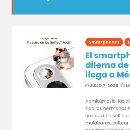
Smartphones
El smartph
dilema de 
llega a Mé
JULIO 7, 2026
L
Admitámoslo: las c
sido las hermanas m
quieres una selfie 
malabares, voltear 