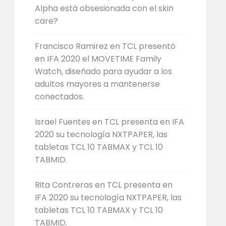
Alpha está obsesionada con el skin
care?
Francisco Ramirez
en
TCL presentó
en IFA 2020 el MOVETIME Family
Watch, diseñado para ayudar a los
adultos mayores a mantenerse
conectados.
Israel Fuentes
en
TCL presenta en IFA
2020 su tecnología NXTPAPER, las
tabletas TCL 10 TABMAX y TCL 10
TABMID.
Rita Contreras
en
TCL presenta en
IFA 2020 su tecnología NXTPAPER, las
tabletas TCL 10 TABMAX y TCL 10
TABMID.