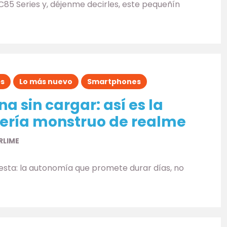
C85 Series y, déjenme decirles, este pequeñín
és
Lo más nuevo
Smartphones
 sin cargar: así es la
ería monstruo de realme
RLIME
esta: la autonomía que promete durar días, no