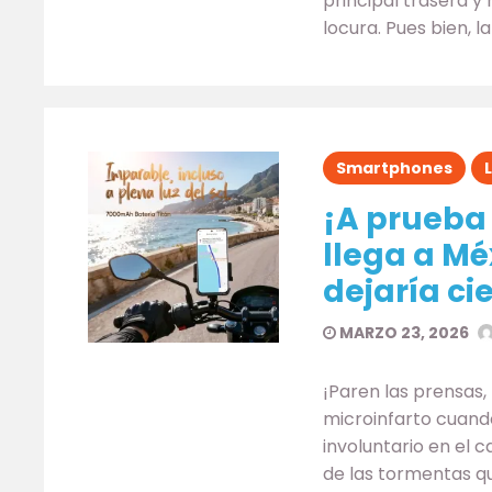
principal trasera 
locura. Pues bien, l
Smartphones
¡A prueba 
llega a Mé
dejaría ci
MARZO 23, 2026
¡Paren las prensas
microinfarto cuand
involuntario en el c
de las tormentas q