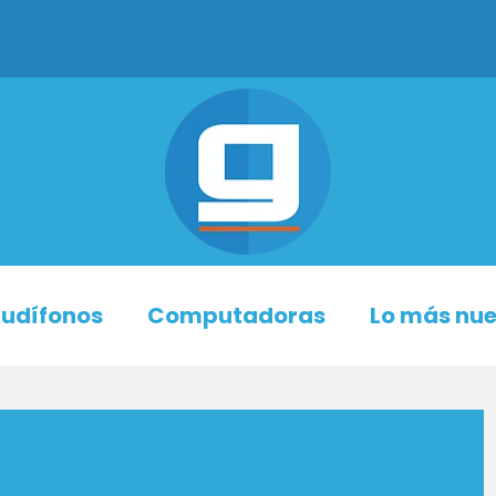
udífonos
Computadoras
Lo más nu