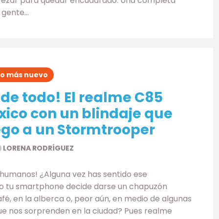
y rezar para quedar encuadrado. Una completa
a gente…
Lo más nuevo
de todo! El realme C85
xico con un blindaje que
ego a un Stormtrooper
LORENA RODRÍGUEZ
, humanos! ¿Alguna vez has sentido ese
o tu smartphone decide darse un chapuzón
afé, en la alberca o, peor aún, en medio de algunas
ue nos sorprenden en la ciudad? Pues realme