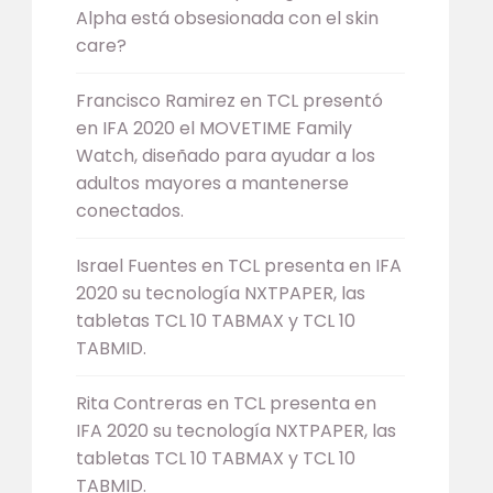
Alpha está obsesionada con el skin
care?
Francisco Ramirez
en
TCL presentó
en IFA 2020 el MOVETIME Family
Watch, diseñado para ayudar a los
adultos mayores a mantenerse
conectados.
Israel Fuentes
en
TCL presenta en IFA
2020 su tecnología NXTPAPER, las
tabletas TCL 10 TABMAX y TCL 10
TABMID.
Rita Contreras
en
TCL presenta en
IFA 2020 su tecnología NXTPAPER, las
tabletas TCL 10 TABMAX y TCL 10
TABMID.