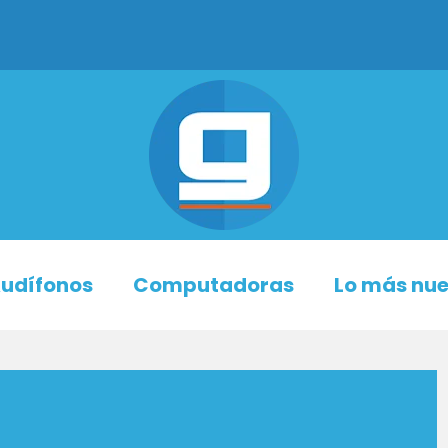
udífonos
Computadoras
Lo más nu