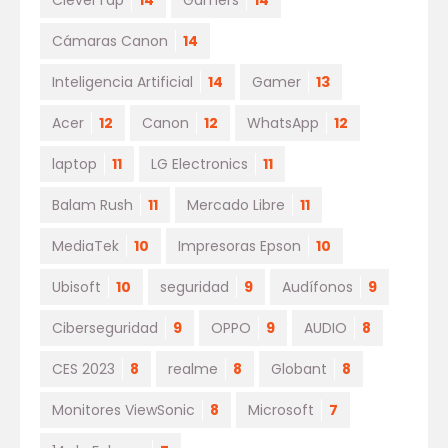
CleverTap
14
Gamers
14
Cámaras Canon
14
Inteligencia Artificial
14
Gamer
13
Acer
12
Canon
12
WhatsApp
12
laptop
11
LG Electronics
11
Balam Rush
11
Mercado Libre
11
MediaTek
10
Impresoras Epson
10
Ubisoft
10
seguridad
9
Audífonos
9
Ciberseguridad
9
OPPO
9
AUDIO
8
CES 2023
8
realme
8
Globant
8
Monitores ViewSonic
8
Microsoft
7