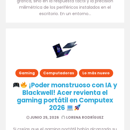
gráfica, sino en la respuesta táctil y la precisión
milimétrica de los periféricos instalados en el
escritorio. En un entorno…
Gaming
Computadoras
Lo más nuevo
¡Poder monstruoso con IA y
Blackwell! Acer revienta el
gaming portátil en Computex
2026
JUNIO 25, 2026
LORENA RODRÍGUEZ
Si creías que el gaming portátil había alcanzado su