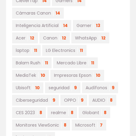
CleverTap
14
Gamers
14
Cámaras Canon
14
Inteligencia Artificial
14
Gamer
13
Acer
12
Canon
12
WhatsApp
12
laptop
11
LG Electronics
11
Balam Rush
11
Mercado Libre
11
MediaTek
10
Impresoras Epson
10
Ubisoft
10
seguridad
9
Audífonos
9
Ciberseguridad
9
OPPO
9
AUDIO
8
CES 2023
8
realme
8
Globant
8
Monitores ViewSonic
8
Microsoft
7