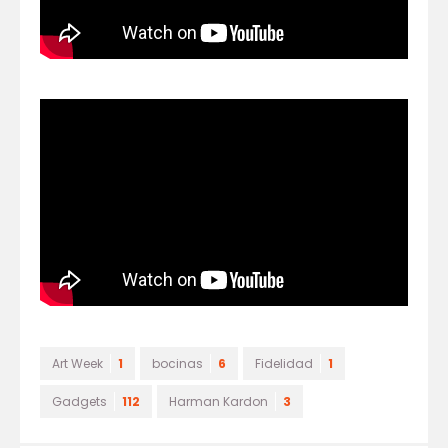
Art Week
1
bocinas
6
Fidelidad
1
Gadgets
112
Harman Kardon
3