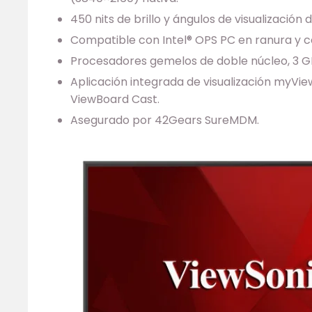
450 nits de brillo y ángulos de visualización 
Compatible con Intel® OPS PC en ranura y co
Procesadores gemelos de doble núcleo, 3 G
Aplicación integrada de visualización myVi
ViewBoard Cast.
Asegurado por 42Gears SureMDM.