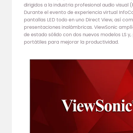
dirigidos a la industria profesional audio visual 
Durante el evento de experiencia virtual Info
pantallas LED todo en uno Direct View, así co
presentaciones inalámbricas. ViewSonic amplía
de estado sólido con dos nuevos modelos LS y,
portátiles para mejorar la productividad.