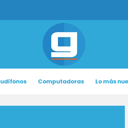
udífonos
Computadoras
Lo más nu