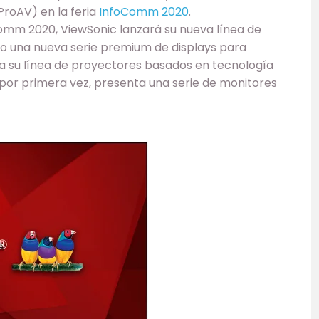
(ProAV) en la feria
InfoComm 2020
.
Comm 2020, ViewSonic lanzará su nueva línea de
mo una nueva serie premium de displays para
 su línea de proyectores basados ​​en tecnología
 por primera vez, presenta una serie de monitores