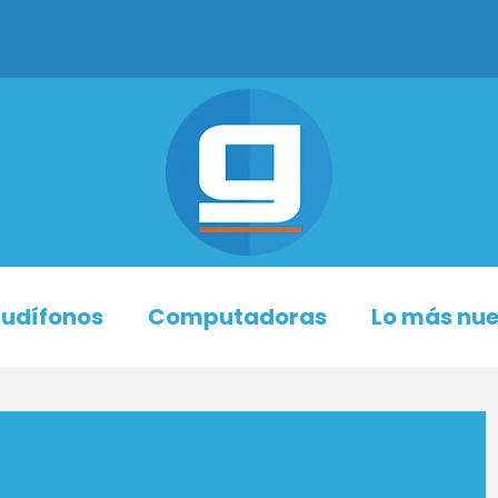
udífonos
Computadoras
Lo más nu