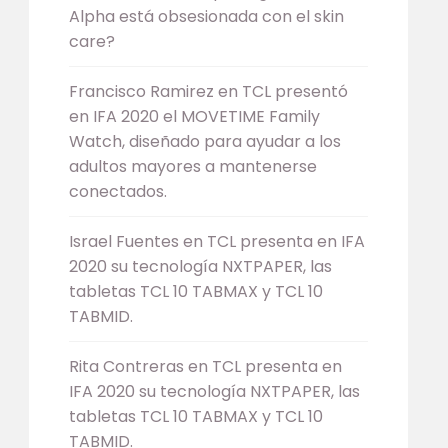
Alpha está obsesionada con el skin
care?
Francisco Ramirez
en
TCL presentó
en IFA 2020 el MOVETIME Family
Watch, diseñado para ayudar a los
adultos mayores a mantenerse
conectados.
Israel Fuentes
en
TCL presenta en IFA
2020 su tecnología NXTPAPER, las
tabletas TCL 10 TABMAX y TCL 10
TABMID.
Rita Contreras
en
TCL presenta en
IFA 2020 su tecnología NXTPAPER, las
tabletas TCL 10 TABMAX y TCL 10
TABMID.