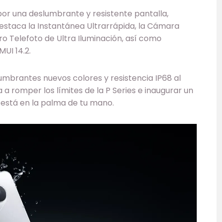
or una deslumbrante y resistente pantalla,
destaca la Instantánea Ultrarrápida, la Cámara
ro Telefoto de Ultra Iluminación, así como
UI 14.2.
umbrantes nuevos colores y resistencia IP68 al
a a romper los límites de la P Series e inaugurar un
 está en la palma de tu mano.