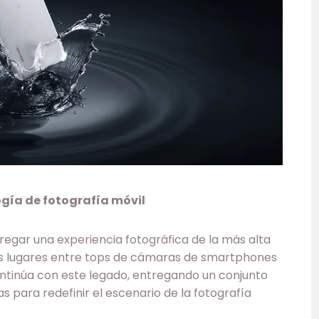
gía de fotografía móvil
regar una experiencia fotográfica de la más alta
ros lugares entre tops de cámaras de smartphones
ntinúa con este legado, entregando un conjunto
s para redefinir el escenario de la fotografía