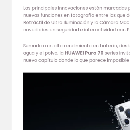
Las principales innovaciones están marcadas p
nuevas funciones en fotografía entre las que 
Retráctil de Ultra Iluminación y la Cámara Mac
novedades en seguridad e interactividad con EM
Sumado a un alto rendimiento en batería, desl
agua y el polvo, la
HUAWEI Pura 70
series invit
nuevo capítulo donde lo que parece imposible