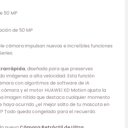
de 50 MP
ación de 50 MP
ple cámara impulsan nuevas e increíbles funciones
eries.
trarrápida
, diseñada para que preserves
o imágenes a alta velocidad. Esta función
ámara con algoritmos de software de IA
la cámara y el motor HUAWEI XD Motion ajusta la
una imagen nítida que destaca cualquier momento
ue haya ocurrido ¿el mejor salto de tu mascota en
ad? Todo queda congelado para el recuerdo.
 la nueva
Cámara Retráctil de Ultra