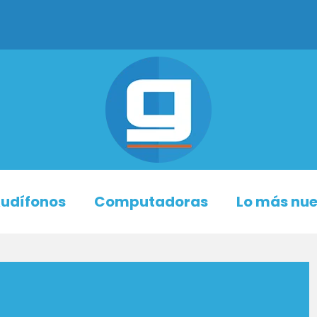
udífonos
Computadoras
Lo más nu