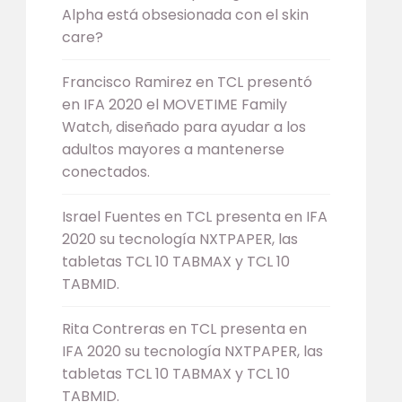
Alpha está obsesionada con el skin
care?
Francisco Ramirez
en
TCL presentó
en IFA 2020 el MOVETIME Family
Watch, diseñado para ayudar a los
adultos mayores a mantenerse
conectados.
Israel Fuentes
en
TCL presenta en IFA
2020 su tecnología NXTPAPER, las
tabletas TCL 10 TABMAX y TCL 10
TABMID.
Rita Contreras
en
TCL presenta en
IFA 2020 su tecnología NXTPAPER, las
tabletas TCL 10 TABMAX y TCL 10
TABMID.