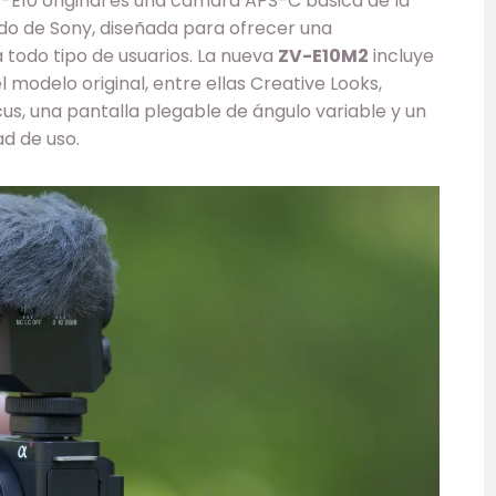
-E10 original es una cámara APS-C básica de la
do de Sony, diseñada para ofrecer una
 todo tipo de usuarios. La nueva
ZV-E10M2
incluye
 modelo original, entre ellas Creative Looks,
s, una pantalla plegable de ángulo variable y un
ad de uso.