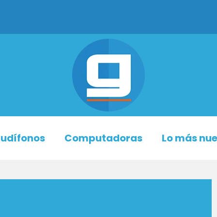
udífonos
Computadoras
Lo más nu