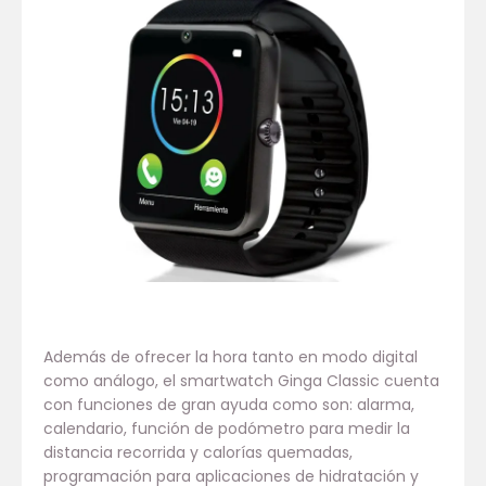
Además de ofrecer la hora tanto en modo digital
como análogo, el smartwatch Ginga Classic cuenta
con funciones de gran ayuda como son: alarma,
calendario, función de podómetro para medir la
distancia recorrida y calorías quemadas,
programación para aplicaciones de hidratación y