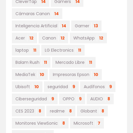
CleverTap
14
Gamers
14
Cámaras Canon
14
Inteligencia Artificial
14
Gamer
13
Acer
12
Canon
12
WhatsApp
12
laptop
11
LG Electronics
11
Balam Rush
11
Mercado Libre
11
MediaTek
10
Impresoras Epson
10
Ubisoft
10
seguridad
9
Audífonos
9
Ciberseguridad
9
OPPO
9
AUDIO
8
CES 2023
8
realme
8
Globant
8
Monitores ViewSonic
8
Microsoft
7