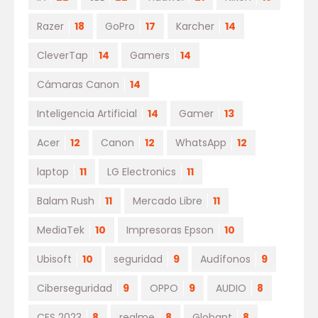
Razer
18
GoPro
17
Karcher
14
CleverTap
14
Gamers
14
Cámaras Canon
14
Inteligencia Artificial
14
Gamer
13
Acer
12
Canon
12
WhatsApp
12
laptop
11
LG Electronics
11
Balam Rush
11
Mercado Libre
11
MediaTek
10
Impresoras Epson
10
Ubisoft
10
seguridad
9
Audífonos
9
Ciberseguridad
9
OPPO
9
AUDIO
8
CES 2023
8
realme
8
Globant
8