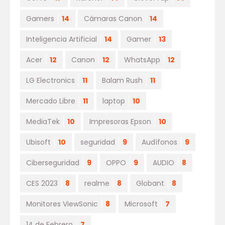
Gamers
14
Cámaras Canon
14
Inteligencia Artificial
14
Gamer
13
Acer
12
Canon
12
WhatsApp
12
LG Electronics
11
Balam Rush
11
Mercado Libre
11
laptop
10
MediaTek
10
Impresoras Epson
10
Ubisoft
10
seguridad
9
Audífonos
9
Ciberseguridad
9
OPPO
9
AUDIO
8
CES 2023
8
realme
8
Globant
8
Monitores ViewSonic
8
Microsoft
7
14 de Febrero
7