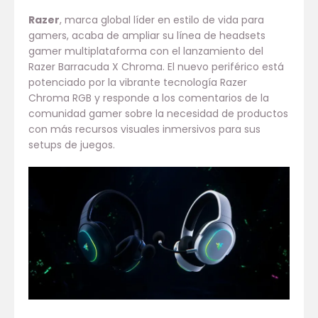
Razer
, marca global líder en estilo de vida para
gamers, acaba de ampliar su línea de headsets
gamer multiplataforma con el lanzamiento del
Razer Barracuda X Chroma. El nuevo periférico está
potenciado por la vibrante tecnología Razer
Chroma RGB y responde a los comentarios de la
comunidad gamer sobre la necesidad de productos
con más recursos visuales inmersivos para sus
setups de juegos.