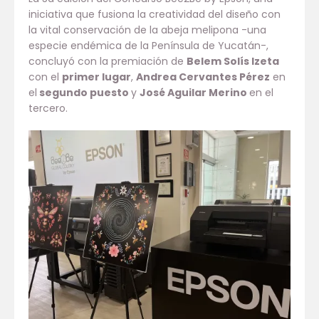
iniciativa que fusiona la creatividad del diseño con
la vital conservación de la abeja melipona -una
especie endémica de la Península de Yucatán-,
concluyó con la premiación de
Belem Solís Izeta
con el
primer lugar
,
Andrea Cervantes Pérez
en
el
segundo puesto
y
José Aguilar Merino
en el
tercero.