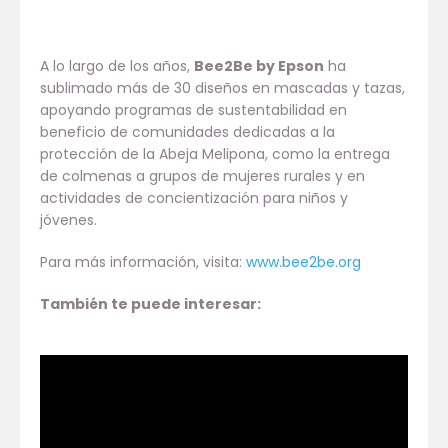
A lo largo de los años,
Bee2Be by Epson
ha
sublimado más de 30 diseños en mascadas y tazas,
apoyando programas de sustentabilidad en
beneficio de comunidades dedicadas a la
protección de la Abeja Melipona, como la entrega
de colmenas a grupos de mujeres rurales y en
actividades de concientización para niños y
jóvenes.
Para más información, visita:
www.bee2be.org
También te puede interesar: