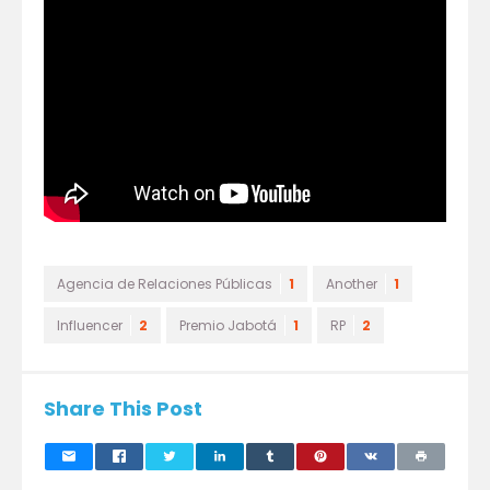
Agencia de Relaciones Públicas
1
Another
1
Influencer
2
Premio Jabotá
1
RP
2
Share This Post