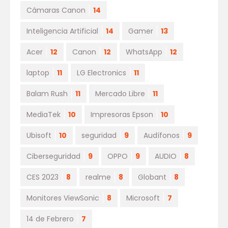
Cámaras Canon
14
Inteligencia Artificial
14
Gamer
13
Acer
12
Canon
12
WhatsApp
12
laptop
11
LG Electronics
11
Balam Rush
11
Mercado Libre
11
MediaTek
10
Impresoras Epson
10
Ubisoft
10
seguridad
9
Audífonos
9
Ciberseguridad
9
OPPO
9
AUDIO
8
CES 2023
8
realme
8
Globant
8
Monitores ViewSonic
8
Microsoft
7
14 de Febrero
7