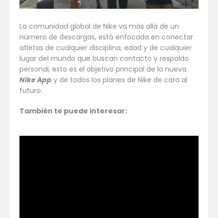
La comunidad global de Nike va más allá de un
número de descargas, está enfocada en conectar
atletas de cualquier disciplina, edad y de cualquier
lugar del mundo que buscan contacto y respaldo
personal, esto es el objetivo principal de la nueva
Nike App
y de todos los planes de Nike de cara al
futuro.
También te puede interesar: