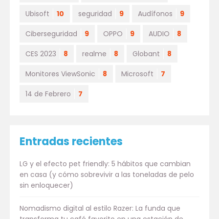
Ubisoft
10
seguridad
9
Audífonos
9
Ciberseguridad
9
OPPO
9
AUDIO
8
CES 2023
8
realme
8
Globant
8
Monitores ViewSonic
8
Microsoft
7
14 de Febrero
7
Entradas recientes
LG y el efecto pet friendly: 5 hábitos que cambian
en casa (y cómo sobrevivir a las toneladas de pelo
sin enloquecer)
Nomadismo digital al estilo Razer: La funda que
transforma tu café favorito en una estación de