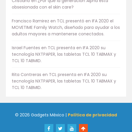
Cristiano
en
¿Por qué la generación Alpha está
obsesionada con el skin care?
Francisco Ramirez
en
TCL presentó en IFA 2020 el
MOVETIME Family Watch, diseñado para ayudar a los
adultos mayores a mantenerse conectados.
Israel Fuentes
en
TCL presenta en IFA 2020 su
tecnología NXTPAPER, las tabletas TCL 10 TABMAX y
TCL 10 TABMID.
Rita Contreras
en
TCL presenta en IFA 2020 su
tecnología NXTPAPER, las tabletas TCL 10 TABMAX y
TCL 10 TABMID.
© 2026 Gadgets México |
Política de privacidad