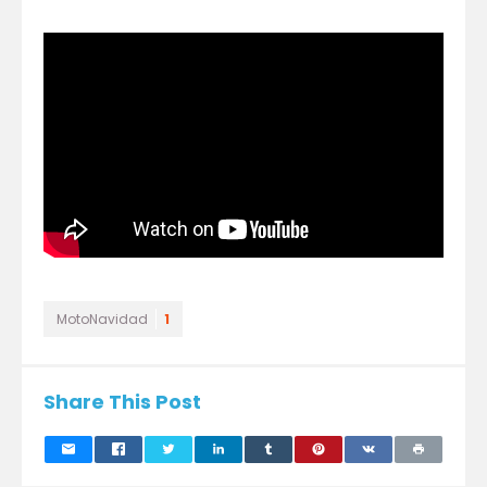
MotoNavidad
1
Share This Post