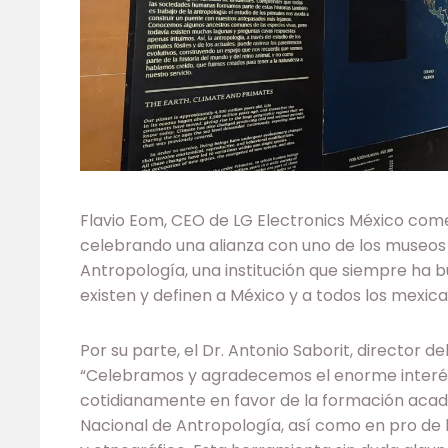
Flavio Eom, CEO de LG Electronics México co
celebrando una alianza con uno de los museos
Antropología, una institución que siempre ha b
existen y definen a México y a todos los mexica
Por su parte, el Dr. Antonio Saborit, director 
“Celebramos y agradecemos el enorme interés 
cotidianamente en favor de la formación académ
Nacional de Antropología, así como en pro de 