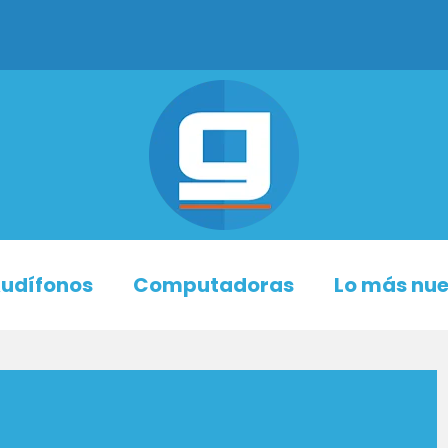
udífonos
Computadoras
Lo más nu