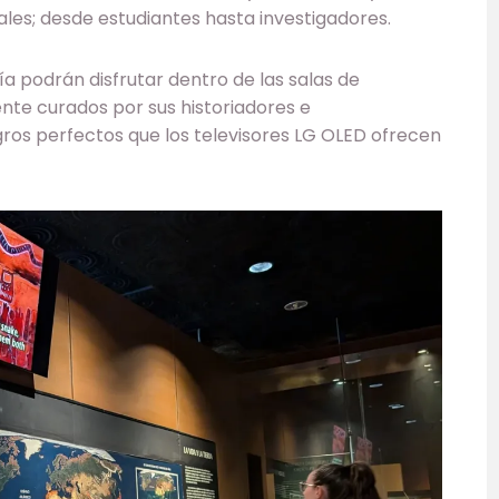
ales; desde estudiantes hasta investigadores.
ía podrán disfrutar dentro de las salas de
nte curados por sus historiadores e
gros perfectos que los televisores LG OLED ofrecen