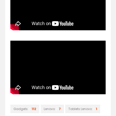
Gadgets
112
Lenovo
7
Tablets Lenovo
1