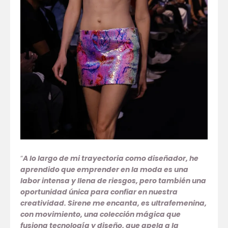
“
A lo largo de mi trayectoria como diseñador, he
aprendido que emprender en la moda es una
labor intensa y llena de riesgos, pero también una
oportunidad única para confiar en nuestra
creatividad. Sirene me encanta, es ultrafemenina,
con movimiento, una colección mágica que
fusiona tecnología y diseño, que apela a la