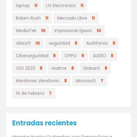
laptop
11
LG Electronics
11
Balam Rush
11
Mercado Libre
11
MediaTek
10
Impresoras Epson
10
Ubisoft
10
seguridad
9
Audífonos
9
Ciberseguridad
9
OPPO
9
AUDIO
8
CES 2023
8
realme
8
Globant
8
Monitores ViewSonic
8
Microsoft
7
14 de Febrero
7
Entradas recientes
Monster Hunter Outlanders con Garena llega a