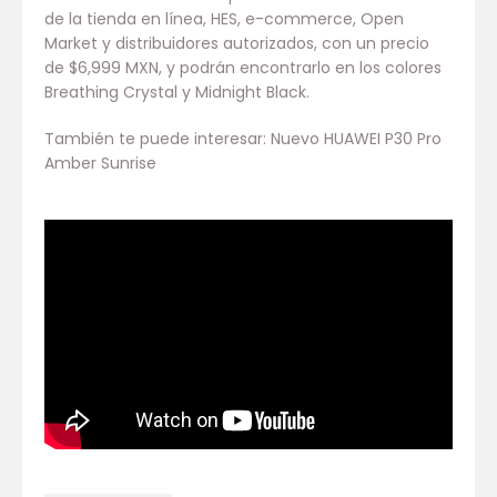
de la tienda en línea, HES, e-commerce, Open
Market y distribuidores autorizados, con un precio
de $6,999 MXN, y podrán encontrarlo en los colores
Breathing Crystal y Midnight Black.
También te puede interesar: Nuevo HUAWEI P30 Pro
Amber Sunrise