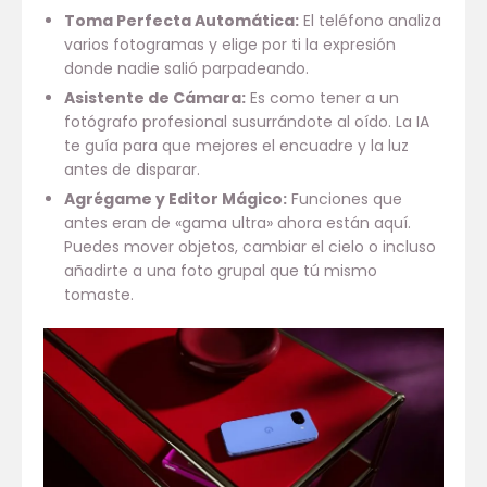
Toma Perfecta Automática:
El teléfono analiza
varios fotogramas y elige por ti la expresión
donde nadie salió parpadeando.
Asistente de Cámara:
Es como tener a un
fotógrafo profesional susurrándote al oído. La IA
te guía para que mejores el encuadre y la luz
antes de disparar.
Agrégame y Editor Mágico:
Funciones que
antes eran de «gama ultra» ahora están aquí.
Puedes mover objetos, cambiar el cielo o incluso
añadirte a una foto grupal que tú mismo
tomaste.