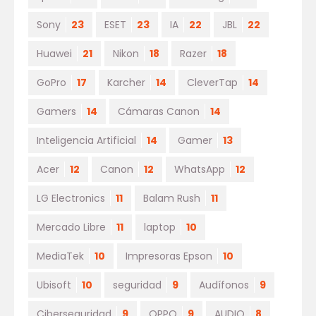
Sony
23
ESET
23
IA
22
JBL
22
Huawei
21
Nikon
18
Razer
18
GoPro
17
Karcher
14
CleverTap
14
Gamers
14
Cámaras Canon
14
Inteligencia Artificial
14
Gamer
13
Acer
12
Canon
12
WhatsApp
12
LG Electronics
11
Balam Rush
11
Mercado Libre
11
laptop
10
MediaTek
10
Impresoras Epson
10
Ubisoft
10
seguridad
9
Audífonos
9
Ciberseguridad
9
OPPO
9
AUDIO
8