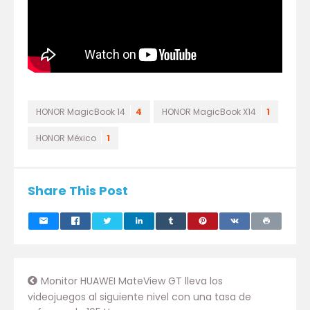
HONOR MagicBook 14
4
HONOR MagicBook X14
1
HONOR México
1
Share This Post
Monitor HUAWEI MateView GT lleva los
videojuegos al siguiente nivel con una tasa de