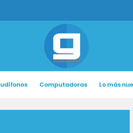
udífonos
Computadoras
Lo más nu