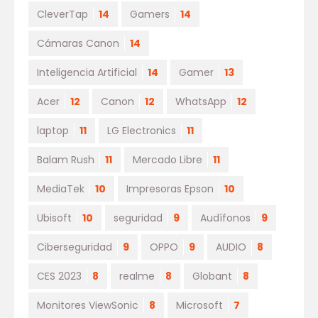
CleverTap
14
Gamers
14
Cámaras Canon
14
Inteligencia Artificial
14
Gamer
13
Acer
12
Canon
12
WhatsApp
12
laptop
11
LG Electronics
11
Balam Rush
11
Mercado Libre
11
MediaTek
10
Impresoras Epson
10
Ubisoft
10
seguridad
9
Audífonos
9
Ciberseguridad
9
OPPO
9
AUDIO
8
CES 2023
8
realme
8
Globant
8
Monitores ViewSonic
8
Microsoft
7