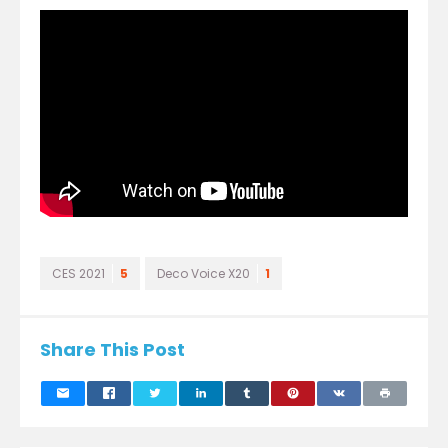
CES 2021
5
Deco Voice X20
1
Share This Post