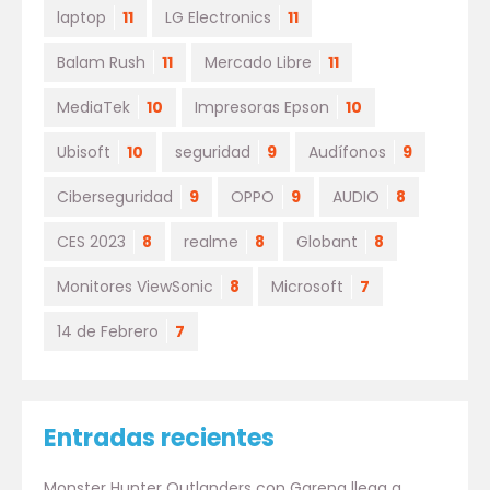
laptop
11
LG Electronics
11
Balam Rush
11
Mercado Libre
11
MediaTek
10
Impresoras Epson
10
Ubisoft
10
seguridad
9
Audífonos
9
Ciberseguridad
9
OPPO
9
AUDIO
8
CES 2023
8
realme
8
Globant
8
Monitores ViewSonic
8
Microsoft
7
14 de Febrero
7
Entradas recientes
Monster Hunter Outlanders con Garena llega a