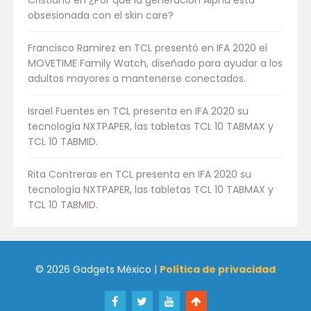
Cristiano
en
¿Por qué la generación Alpha está
obsesionada con el skin care?
Francisco Ramirez
en
TCL presentó en IFA 2020 el
MOVETIME Family Watch, diseñado para ayudar a los
adultos mayores a mantenerse conectados.
Israel Fuentes
en
TCL presenta en IFA 2020 su
tecnología NXTPAPER, las tabletas TCL 10 TABMAX y
TCL 10 TABMID.
Rita Contreras
en
TCL presenta en IFA 2020 su
tecnología NXTPAPER, las tabletas TCL 10 TABMAX y
TCL 10 TABMID.
© 2026 Gadgets México |
Política de privacidad