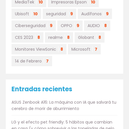
MediaTek
10
Impresoras Epson
10
Ubisoft
10
seguridad
9
Audífonos
9
Ciberseguridad
9
OPPO
9
AUDIO
8
CES 2023
8
realme
8
Globant
8
Monitores ViewSonic
8
Microsoft
7
14 de Febrero
7
Entradas recientes
ASUS Zenbook A16: La máquina con IA que salvará tu
cerebro de morir de aburrimiento
LG y el efecto pet friendly: 5 hábitos que cambian
en casa (y cómo sobrevivir a las toneladas de pelo