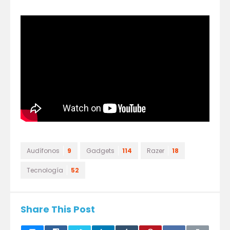
Audífonos
9
Gadgets
114
Razer
18
Tecnología
52
Share This Post