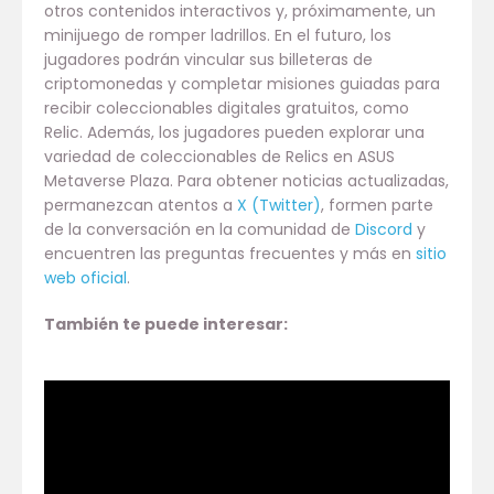
otros contenidos interactivos y, próximamente, un
minijuego de romper ladrillos. En el futuro, los
jugadores podrán vincular sus billeteras de
criptomonedas y completar misiones guiadas para
recibir coleccionables digitales gratuitos, como
Relic. Además, los jugadores pueden explorar una
variedad de coleccionables de Relics en ASUS
Metaverse Plaza. Para obtener noticias actualizadas,
permanezcan atentos a
X (Twitter)
, formen parte
de la conversación en la comunidad de
Discord
y
encuentren las preguntas frecuentes y más en
sitio
web oficial
.
También te puede interesar: