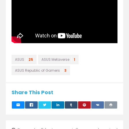
ASUS
25
ASUS Metaverse
1
ASUS Republic of Gamers
3
Share This Post