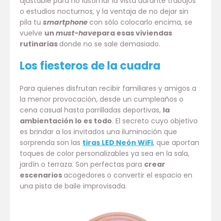
ajustable para no lastimar la vista durante trabajos
o estudios nocturnos, y la ventaja de no dejar sin
pila tu
smartphone
con sólo colocarlo encima, se
vuelve
un
must-have
para esas viviendas
rutinarias
donde no se sale demasiado.
Los fiesteros de la cuadra
Para quienes disfrutan recibir familiares y amigos a
la menor provocación, desde un cumpleaños o
cena casual hasta parrilladas deportivas,
la
ambientación lo es todo
. El secreto cuyo objetivo
es brindar a los invitados una iluminación que
sorprenda son las
tiras LED Neón WiFi
, que aportan
toques de color personalizables ya sea en la sala,
jardín o terraza. Son perfectas para
crear
escenarios
acogedores o convertir el espacio en
una pista de baile improvisada.