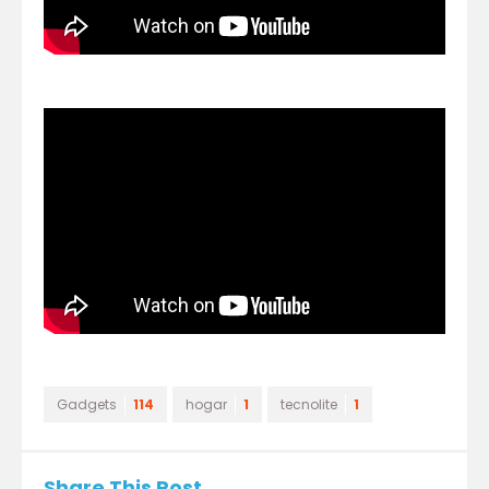
Gadgets
114
hogar
1
tecnolite
1
Share This Post