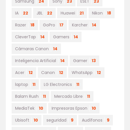
Samsung
24
Sony
23
ESET
23
IA
22
JBL
22
Huawei
21
Nikon
18
Razer
18
GoPro
17
Karcher
14
CleverTap
14
Gamers
14
Cámaras Canon
14
Inteligencia Artificial
14
Gamer
13
Acer
12
Canon
12
WhatsApp
12
laptop
11
LG Electronics
11
Balam Rush
11
Mercado Libre
11
MediaTek
10
Impresoras Epson
10
Ubisoft
10
seguridad
9
Audífonos
9