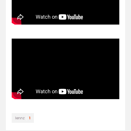
lennz
1