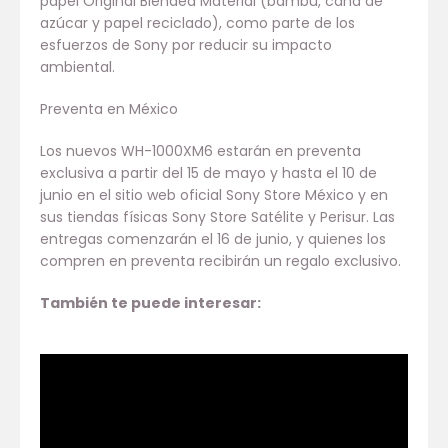
papel Original Blended Material (bambú, caña de
azúcar y papel reciclado), como parte de los
esfuerzos de Sony por reducir su impacto
ambiental.
Preventa en México
Los nuevos WH-1000XM6 estarán en preventa
exclusiva a partir del 15 de mayo y hasta el 10 de
junio en el sitio web oficial Sony Store México y en
sus tiendas físicas Sony Store Satélite y Perisur. Las
entregas comenzarán el 16 de junio, y quienes los
compren en preventa recibirán un regalo exclusivo.
También te puede interesar: