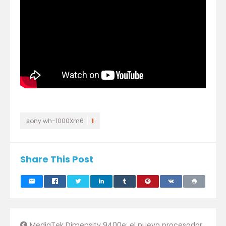
sony wh-1000Xm6
1
Share This Post
MediaTek Dimensity 9400e: el nuevo procesador