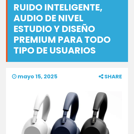
RUIDO INTELIGENTE,
AUDIO DE NIVEL
ESTUDIO Y DISEÑO
PREMIUM PARA TODO
TIPO DE USUARIOS
mayo 15, 2025
SHARE