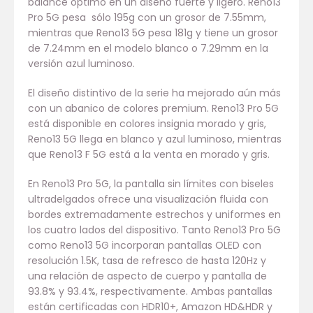
balance óptimo en un diseño fuerte y ligero. Reno13
Pro 5G pesa sólo 195g con un grosor de 7.55mm,
mientras que Reno13 5G pesa 181g y tiene un grosor
de 7.24mm en el modelo blanco o 7.29mm en la
versión azul luminoso.
El diseño distintivo de la serie ha mejorado aún más
con un abanico de colores premium. Reno13 Pro 5G
está disponible en colores insignia morado y gris,
Reno13 5G llega en blanco y azul luminoso, mientras
que Reno13 F 5G está a la venta en morado y gris.
En Reno13 Pro 5G, la pantalla sin límites con biseles
ultradelgados ofrece una visualización fluida con
bordes extremadamente estrechos y uniformes en
los cuatro lados del dispositivo. Tanto Reno13 Pro 5G
como Reno13 5G incorporan pantallas OLED con
resolución 1.5K, tasa de refresco de hasta 120Hz y
una relación de aspecto de cuerpo y pantalla de
93.8% y 93.4%, respectivamente. Ambas pantallas
están certificadas con HDR10+, Amazon HD&HDR y