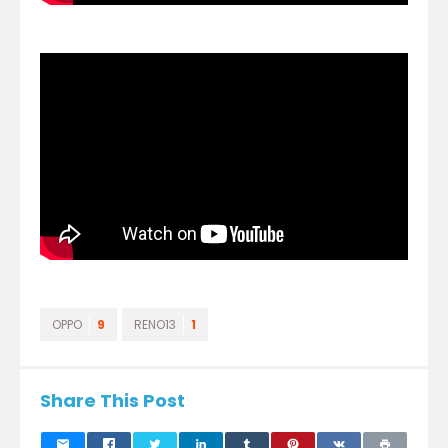
OPPO
9
RENO13
1
Share This Post