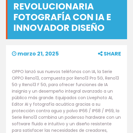
REVOLUCIONARIA
FOTOGRAFÍA CON IA E
INNOVADOR DISEÑO
marzo 21, 2025
SHARE
OPPO lanzó sus nuevos teléfonos con IA, la Serie
OPPO Reno13, compuesta por Reno13 Pro 5G, Reno13
5G y Reno13 F 5G, para ofrecer funciones de IA
insignia y un desempeño integral avanzado a un
público más grande. Equipados con Livephoto AI,
Editor AI y fotografía acuática gracias a su
protección contra agua y polvo IP66 / IP68 / IP69, la
Serie Reno13 combina un poderoso hardware con un
software fluido e intuitivo y un diseño resistente
para satisfacer las necesidades de creadores,