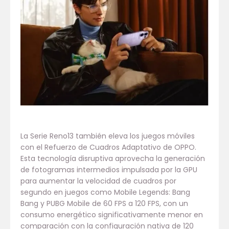
La Serie Reno13 también eleva los juegos móviles
con el Refuerzo de Cuadros Adaptativo de OPPO.
Esta tecnología disruptiva aprovecha la generación
de fotogramas intermedios impulsada por la GPU
para aumentar la velocidad de cuadros por
segundo en juegos como Mobile Legends: Bang
Bang y PUBG Mobile de 60 FPS a 120 FPS, con un
consumo energético significativamente menor en
comparación con la configuración nativa de 120