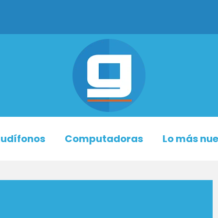
udífonos
Computadoras
Lo más nu