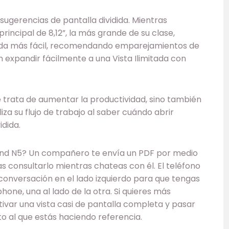
 sugerencias de pantalla dividida. Mientras
rincipal de 8,12”, la más grande de su clase,
ida más fácil, recomendando emparejamientos de
n expandir fácilmente a una Vista Ilimitada con
se trata de aumentar la productividad, sino también
za su flujo de trabajo al saber cuándo abrir
idida.
 Find N5? Un compañero te envía un PDF por medio
s consultarlo mientras chateas con él. El teléfono
 conversación en el lado izquierdo para que tengas
ne, una al lado de la otra. Si quieres más
var una vista casi de pantalla completa y pasar
 al que estás haciendo referencia.