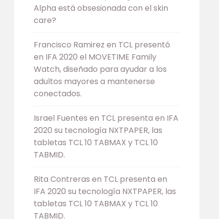
Alpha está obsesionada con el skin
care?
Francisco Ramirez
en
TCL presentó
en IFA 2020 el MOVETIME Family
Watch, diseñado para ayudar a los
adultos mayores a mantenerse
conectados.
Israel Fuentes
en
TCL presenta en IFA
2020 su tecnología NXTPAPER, las
tabletas TCL 10 TABMAX y TCL 10
TABMID.
Rita Contreras
en
TCL presenta en
IFA 2020 su tecnología NXTPAPER, las
tabletas TCL 10 TABMAX y TCL 10
TABMID.