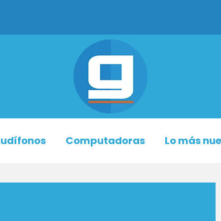
udífonos
Computadoras
Lo más nu