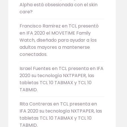
Alpha está obsesionada con el skin
care?
Francisco Ramirez
en
TCL presentó
en IFA 2020 el MOVETIME Family
Watch, diseñado para ayudar a los
adultos mayores a mantenerse
conectados.
Israel Fuentes
en
TCL presenta en IFA
2020 su tecnología NXTPAPER, las
tabletas TCL 10 TABMAX y TCL 10
TABMID.
Rita Contreras
en
TCL presenta en
IFA 2020 su tecnología NXTPAPER, las
tabletas TCL 10 TABMAX y TCL 10
TABMID.