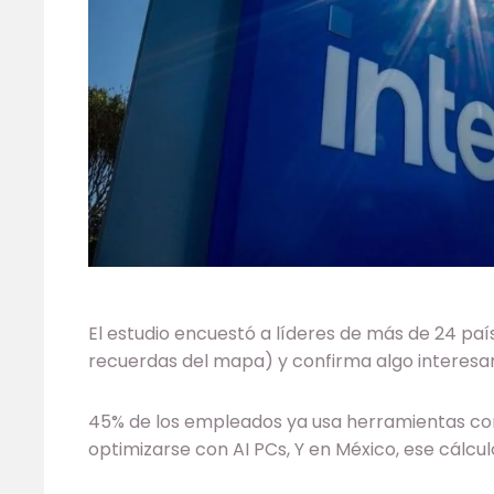
El estudio encuestó a líderes de más de 24 paí
recuerdas del mapa) y confirma algo interesa
45% de los empleados ya usa herramientas con 
optimizarse con AI PCs, Y en México, ese cálcul