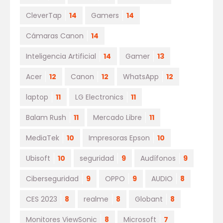
CleverTap
14
Gamers
14
Cámaras Canon
14
Inteligencia Artificial
14
Gamer
13
Acer
12
Canon
12
WhatsApp
12
laptop
11
LG Electronics
11
Balam Rush
11
Mercado Libre
11
MediaTek
10
Impresoras Epson
10
Ubisoft
10
seguridad
9
Audífonos
9
Ciberseguridad
9
OPPO
9
AUDIO
8
CES 2023
8
realme
8
Globant
8
Monitores ViewSonic
8
Microsoft
7