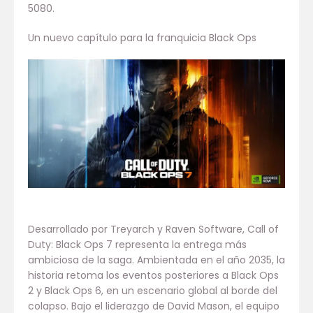
5080.
Un nuevo capítulo para la franquicia Black Ops
Desarrollado por Treyarch y Raven Software, Call of
Duty: Black Ops 7 representa la entrega más
ambiciosa de la saga. Ambientada en el año 2035, la
historia retoma los eventos posteriores a Black Ops
2 y Black Ops 6, en un escenario global al borde del
colapso. Bajo el liderazgo de David Mason, el equipo