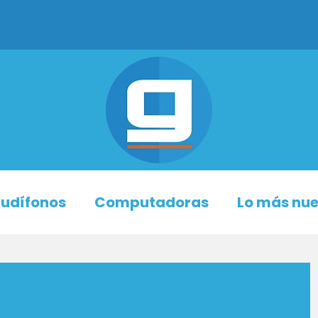
udífonos
Computadoras
Lo más nu