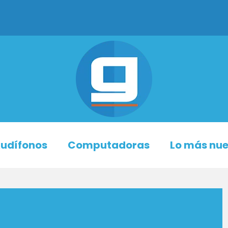
udífonos
Computadoras
Lo más nu