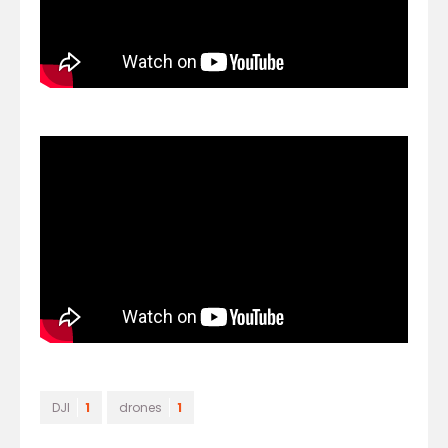
DJI
1
drones
1