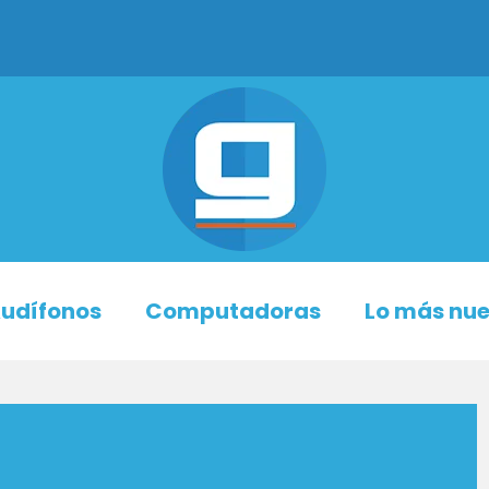
udífonos
Computadoras
Lo más nu