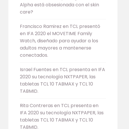
Alpha está obsesionada con el skin
care?
Francisco Ramirez
en
TCL presentó
en IFA 2020 el MOVETIME Family
Watch, diseñado para ayudar a los
adultos mayores a mantenerse
conectados.
Israel Fuentes
en
TCL presenta en IFA
2020 su tecnología NXTPAPER, las
tabletas TCL 10 TABMAX y TCL 10
TABMID.
Rita Contreras
en
TCL presenta en
IFA 2020 su tecnología NXTPAPER, las
tabletas TCL 10 TABMAX y TCL 10
TABMID.