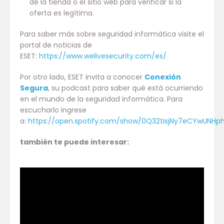
de la tienda o el sitio web para verificar si la
oferta es legítima.
Para saber más sobre seguridad informática visite el
portal de noticias de
ESET:
https://www.welivesecurity.com/es/
Por otro lado, ESET invita a conocer
Conexión
Segura
, su podcast para saber qué está ocurriendo
en el mundo de la seguridad informática. Para
escucharlo ingrese
a:
https://open.spotify.com/show/0Q32tisjNy7eCYwUNHp
también te puede interesar: