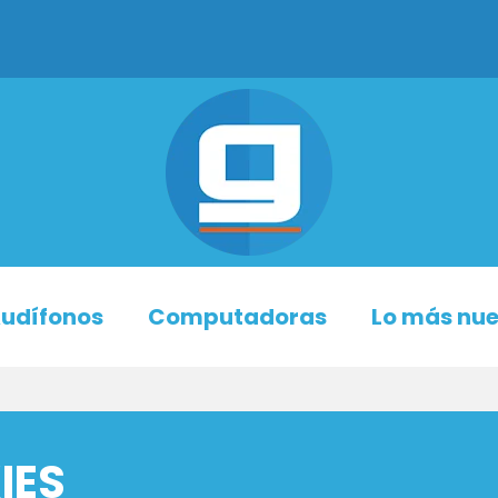
udífonos
Computadoras
Lo más nu
IES